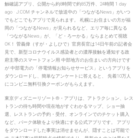
触確認アプリ、公開から約8時間で約85万件、24時間 1 day
ago · J:COM チャンネルで放送中の「つながるNews」がいつ
でもどこでもアプリで見られます。 札幌にお住まいの方が福
岡の「つながるNews」が見られるなど、エリア毎に異なる
「つながるNews」が、「ど・ろーかる」ならまとめて視聴
OK！ 菅義偉（すが・よしひで）官房長官は14日午前の記者会
見で、新型コロナウイルス感染者との濃厚接触を通知する政
府主導のスマートフォン用 中部地方のお住まいの方向けです
が 中部電力の「停電情報お知らせサービス」というアプリを
ダウンロードし、簡単なアンケートに答えると、 先着10万人
にコンビニ無料引換クーポンがもらえます。
東京ディズニーリゾート®・アプリは、アトラクション、レス
トランの待ち時間や現在地がすぐわかるマップ、ショー抽
選、レストランの予約・受付、オンラインでのチケット購入
など、パーク体験をより快適にする公式アプリです。 アプリ
をダウンロードした事実は消せませんが、隠すことは可能で