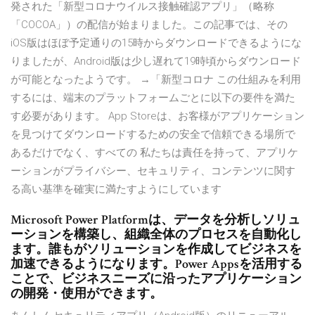
発された「新型コロナウイルス接触確認アプリ」（略称
「COCOA」）の配信が始まりました。この記事では、その
iOS版はほぼ予定通りの15時からダウンロードできるようにな
りましたが、Android版は少し遅れて19時頃からダウンロード
が可能となったようです。 →「新型コロナ この仕組みを利用
するには、端末のプラットフォームごとに以下の要件を満た
す必要があります。 App Storeは、お客様がアプリケーション
を見つけてダウンロードするための安全で信頼できる場所で
あるだけでなく、すべての 私たちは責任を持って、アプリケ
ーションがプライバシー、セキュリティ、コンテンツに関す
る高い基準を確実に満たすようにしています
Microsoft Power Platformは、データを分析しソリュ
ーションを構築し、組織全体のプロセスを自動化し
ます。誰もがソリューションを作成してビジネスを
加速できるようになります。Power Appsを活用する
ことで、ビジネスニーズに沿ったアプリケーション
の開発・使用ができます。