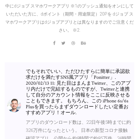
中にdジョブ スマホワークアプリ ※1のプッシュ通知をオンにして
いただいた方に、dポイント（期間・用途限定）20Pを dジョブ ス
マホワークアプリはdジョブアプリとは異なりますのでご注意くだ
さい。 ※2.
でもそれでいい、ただひたすらに簡単に承認欲
求だけを満たすSNS風アプリ「Ponitter」.
2020/02/13 11: 見た目はまんまTwitter、このアプ
リ内だけで完結するものですが、Twitterと連携
して自分のアカウント情報をここに反映させる
こともできます。 もちろん、この iPhone 6s/6s
Plusを買ったらまずダウンロードしたい定番お
すすめアプリ！オール.
アプリのダウンロード数は、22日午後5時までに約
326万件になったという。 日本の新型コロナ接触
確認アプリ、公開から約8時間で約85万件、24時間