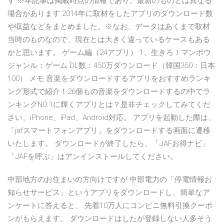
す ※本記事は掲載時点の情報であり、最新のものとは異なる
場合があります 2014年に取材をしたアプリのダウンロード数
や収益などをまとめました。※なお、データはあくまで取材
当時のものなので、現在とは大きく違っているケースもある
かと思います。 ゲーム編（24アプリ） 1、生きろ！マンボウ
ジャンル：ゲーム DL数：450万ダウンロード（韓国350：日本
100） メモ 音楽をダウンロードするアプリをおすすめランキ
ング形式で紹介！26個もの音楽をダウンロードするの中でラ
ンキングNO.1に輝くアプリとは？是非チェックしてみてくだ
さい。iPhone、iPad、Android対応。 アプリを起動した際は、
「jafスマートフォンアプリ」をダウンロードする画面に遷移
いたします。 ダウンロードが終了したら、「JAFお得ナビ」
「JAFを呼ぶ」はアンインストールしてください。
中部地方のお住まいの方向けですが 中部電力の「停電情報お
知らせサービス」というアプリをダウンロードし、簡単なア
ンケートに答えると、 先着10万人にコンビニ無料引換クーポ
ンがもらえます。 ダウンロードはしたが登録しない人多そう