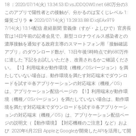
18 ：2020/07/14(火) 13:34:53 ID:vsJDDQOW0.net 680万分の3
このアプリで陽性者との接触が、分かるのは宝くじレベル 1:
爆笑ゴリラ ★ 2020/07/14(火) 13:28:33.88 ID:idjEAx9T9
7/14(火) 13:14配信 産経新聞 菅義偉（すが・よしひで）官房長
官は14日午前の記者会見で、新型コロナウイルス感染者との
濃厚接触を通知する政府主導のスマートフォン用「接触確認
アプリ」のダウンロード数が、13日午後5時時点で約680万件
に達した 下記をお試しいただき、改善されるかご確認くださ
い。 【1】利用端末が動作環境（機種／OSバージョン）を満
たしていない場合は、動作環境を満たす対応端末でダウンロ
ードを試す※各アプリケーションの対応端末（機種／OS）
は、アプリケーション配信ページの 【1】利用端末が動作環
境（機種／OSバージョン）を満たしていない場合は、動作環
境を満たす対応端末でダウンロードを試す※各アプリケーシ
ョンの対応端末（機種／OS）は、アプリケーション配信ペー
ジの説明文（【動作環境】【対応機種のご注意】など）およ
び 2020年6月22日 AppleとGoogleが開発したAPIを活用して開