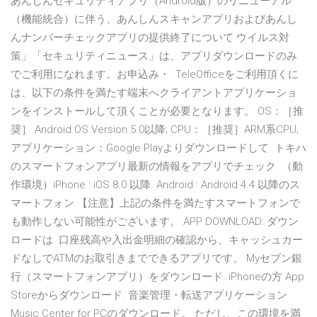
あんしんセキュリティアプリ（Android版）のリニューアル
（機能統合）に伴う、あんしんスキャンアプリおよびあんし
んナンバーチェックアプリの提供終了について ウイルス対
策」「セキュリティニュース」は、アプリダウンロードのみ
でご利用になれます。お申込み・ TeleOfficeをご利用頂くに
は、以下の条件を満たす端末へクライアントアプリケーショ
ンをインストールして頂くことが必要となります。 OS：［推
奨］ Android OS Version 5.0以降; CPU：［推奨］ARM系CPU;
アプリケーション：Google Playよりダウンロードして トキハ
のスマートフォンアプリ最新の情報をアプリでチェック. （動
作環境）iPhone : iOS 8.0 以降. Android : Android 4.4 以降のス
マートフォン 【注意】上記の条件を満たすスマートフォンで
も動作しない可能性がございます。 APP DOWNLOAD: ダウン
ロードは 口座残高や入出金明細の確認から、キャッシュカー
ドなしでATMのお取引きまでできるアプリです。 Myセブン銀
行（スマートフォンアプリ）をダウンロード. iPhoneの方 App
Storeからダウンロード. 音楽管理・転送アプリケーション
Music Center for PCのダウンロード。 ただし、この環境を満