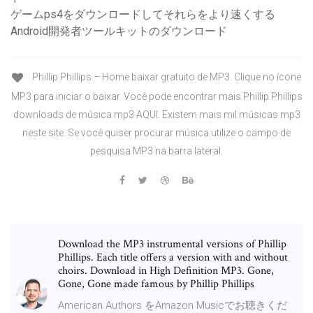
ゲームps4をダウンロードしてそれらをより速くする
Android開発者ツールキットのダウンロード
Phillip Phillips – Home baixar gratuito de MP3. Clique no ícone
MP3 para iniciar o baixar. Você pode encontrar mais Phillip Phillips
downloads de música mp3 AQUI. Existem mais mil músicas mp3
neste site. Se você quiser procurar música utilize o campo de
pesquisa MP3 na barra lateral.
Download the MP3 instrumental versions of Phillip
Phillips. Each title offers a version with and without
choirs. Download in High Definition MP3. Gone,
Gone, Gone made famous by Phillip Phillips
American Authors をAmazon Musicでお聴きくだ