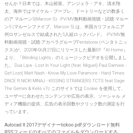
せんか？日本では、木山裕策、アンジェラ・アキ、清水翔
太、海外ではマイケル・ブーブレ、ドートリーなどの数多く
のア マルーン5(Maroon 5）-PV/MV無料動画視聴・試聴-マルー
ン5 (マルーンファイブ、Maroon 5) は、米国カリフォルニア
州ロサンゼルスで結成された5人組ロックバンド。 -PV/MV無
料動画視聴・試聴-アカペラグループPentatonix (ペンタトニッ
クス)が、2020年06月27日にリリースした最新EP『At Home』
より、「Blinding Lights」のミュージックビデオを公開しまし
た。 Dua Lipa - Lost In Your Light (feat. Miguel) Paul Damixie -
Get Lost( Matt Nash - Know My Love Paramore - Hard Times
DNCE ft.NICKI MINAJ - KISSING STRANGERS TCTS feat Sage
The Gemini & Kelis v7c このサイトでは Cookie を使用して、
ユーザーに合わせたコンテンツや広告の表示、ソーシャル メ
ディア機能の提供、広告の表示回数やクリック数の測定を行
っています。
Autocad lt 2017デザイナーtickoo pdfダウンロード無料
RSSフィードのすべてのファイルをダウンロードする