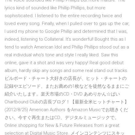
The voice sounded like Phillip Phillips but more mature. The
lyrics kind of sounded like Phillip Phillips, but more
sophisticated. I listened to the entire recording twice and
loved every song. Finally, when I pulled over to gas up the car,
I used my phone to Google Phillip and determined that I was,
indeed, listening to Collateral. It's wonderful! Bought this as I
tend to watch American Idol and Phillip Phillips stood out as a
real individual who's tone and style I really liked. Saw this
online, gave it a shot and was very happy! Real good debut
album, hardly skip any songs and some real stand out tracks.
ビルボード・チャート大好きの店長が、ヒット・チャートの
記録やエピソード、またお薦めの1枚などを徒然なるままにご
紹介いたします。楽天市場のCD・DVD あめりかん☆ぱい
Chartbound Clubの店長ブログ！【最新全米ヒットチャート】
(2012/8/25) American Authors をAmazon Musicでお聴きくだ
さい。今すぐ再生またはCD、デジタルミュージックで。
Online shopping for New & Future Releases from a great
selection at Digital Music Store. メインコンテンツにスキッ