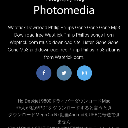
Waptrick Download Phillip Phillips Gone Gone Gone Mp3
Download free Waptrick Phillip Phillips songs from
Waptrick.com music download site. Listen Gone Gone
Gone Mp3 and download free Phillip Phillips mp3 albums
from Waptrick.com.
Hp Deskjet 9800ドライバーダウンロードmac
罪人が私がPDFをダウンロードすると言うとき
ダウンロードmega.co.nz動画AndroidをUSBに転送でき
ません