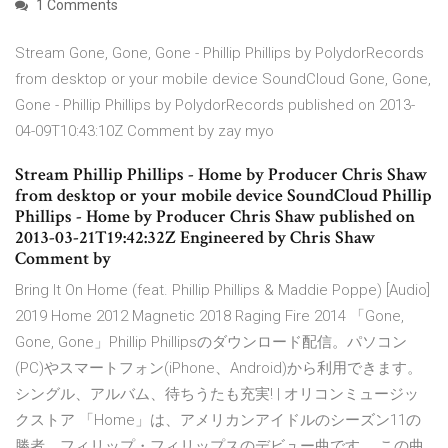
1 Comments
Stream Gone, Gone, Gone - Phillip Phillips by PolydorRecords
from desktop or your mobile device SoundCloud Gone, Gone,
Gone - Phillip Phillips by PolydorRecords published on 2013-
04-09T10:43:10Z Comment by zay myo
Stream Phillip Phillips - Home by Producer Chris Shaw
from desktop or your mobile device SoundCloud Phillip
Phillips - Home by Producer Chris Shaw published on
2013-03-21T19:42:32Z Engineered by Chris Shaw
Comment by
Bring It On Home (feat. Phillip Phillips & Maddie Poppe) [Audio]
2019 Home 2012 Magnetic 2018 Raging Fire 2014 「Gone,
Gone, Gone」Phillip Phillipsのダウンロード配信。パソコン
(PC)やスマートフォン(iPhone、Android)から利用できます。
シングル、アルバム、待ちうたも充実! | オリコンミュージッ
クストア 「Home」は、アメリカンアイドルのシーズン11の
勝者、フィリップ・フィリップスのデビュー曲です。 この曲