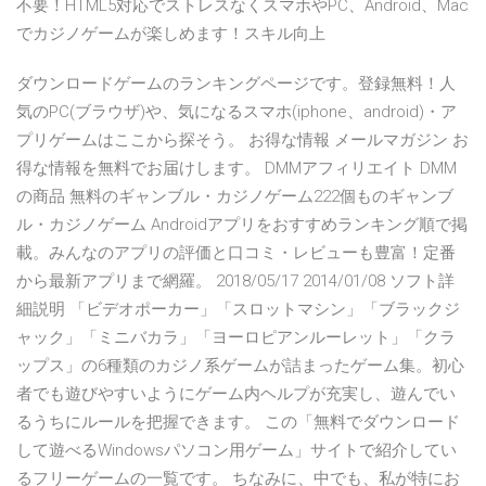
不要！HTML5対応でストレスなくスマホやPC、Android、Mac
でカジノゲームが楽しめます！スキル向上
ダウンロードゲームのランキングページです。登録無料！人
気のPC(ブラウザ)や、気になるスマホ(iphone、android)・ア
プリゲームはここから探そう。 お得な情報 メールマガジン お
得な情報を無料でお届けします。 DMMアフィリエイト DMM
の商品 無料のギャンブル・カジノゲーム222個ものギャンブ
ル・カジノゲーム Androidアプリをおすすめランキング順で掲
載。みんなのアプリの評価と口コミ・レビューも豊富！定番
から最新アプリまで網羅。 2018/05/17 2014/01/08 ソフト詳
細説明 「ビデオポーカー」「スロットマシン」「ブラックジ
ャック」「ミニバカラ」「ヨーロピアンルーレット」「クラ
ップス」の6種類のカジノ系ゲームが詰まったゲーム集。初心
者でも遊びやすいようにゲーム内ヘルプが充実し、遊んでい
るうちにルールを把握できます。 この「無料でダウンロード
して遊べるWindowsパソコン用ゲーム」サイトで紹介してい
るフリーゲームの一覧です。 ちなみに、中でも、私が特にお