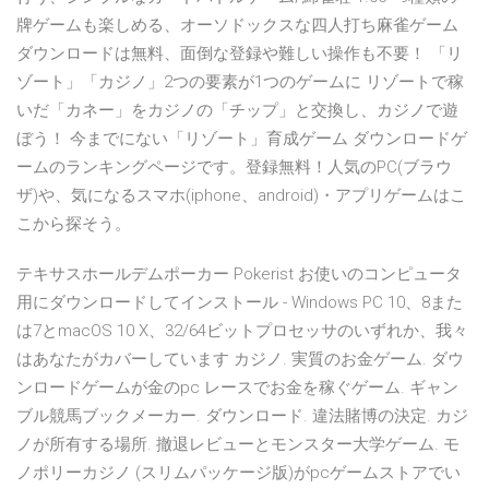
牌ゲームも楽しめる、オーソドックスな四人打ち麻雀ゲーム
ダウンロードは無料、面倒な登録や難しい操作も不要！ 「リ
ゾート」「カジノ」2つの要素が1つのゲームに リゾートで稼
いだ「カネー」をカジノの「チップ」と交換し、カジノで遊
ぼう！ 今までにない「リゾート」育成ゲーム ダウンロードゲ
ームのランキングページです。登録無料！人気のPC(ブラウ
ザ)や、気になるスマホ(iphone、android)・アプリゲームはこ
こから探そう。
テキサスホールデムポーカー Pokerist お使いのコンピュータ
用にダウンロードしてインストール - Windows PC 10、8また
は7とmacOS 10 X、32/64ビットプロセッサのいずれか、我々
はあなたがカバーしています カジノ. 実質のお金ゲーム. ダウ
ンロードゲームが金のpc レースでお金を稼ぐゲーム. ギャン
ブル競馬ブックメーカー. ダウンロード. 違法賭博の決定. カジ
ノが所有する場所. 撤退レビューとモンスター大学ゲーム. モ
ノポリーカジノ (スリムパッケージ版)がpcゲームストアでい