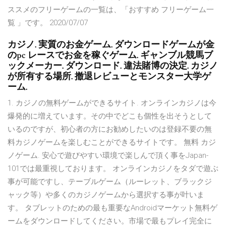
ススメのフリーゲームの一覧は、「おすすめ フリーゲーム一
覧 」です。 2020/07/07
カジノ. 実質のお金ゲーム. ダウンロードゲームが金
のpc レースでお金を稼ぐゲーム. ギャンブル競馬ブ
ックメーカー. ダウンロード. 違法賭博の決定. カジノ
が所有する場所. 撤退レビューとモンスター大学ゲ
ーム.
1. カジノの無料ゲームができるサイト. オンラインカジノは今
爆発的に増えています。その中でどこも個性を出そうとして
いるのですが、初心者の方にお勧めしたいのは登録不要の無
料カジノゲームを楽しむことができるサイトです。 無料 カジ
ノゲーム. 安心で遊びやすい環境で楽しんで頂く事をJapan-
101では最重視しております。 オンラインカジノをタダで遊ぶ
事が可能ですし、テーブルゲーム（ルーレット、ブラックジ
ャック等）や多くのカジノゲームから選択する事が叶いま
す。 タブレットのための最も重要なAndroidマーケット無料ゲ
ームをダウンロードしてください。市場で最もプレイ完全に