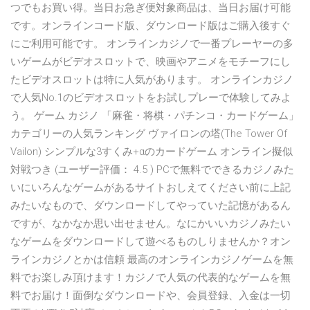
つでもお買い得。当日お急ぎ便対象商品は、当日お届け可能
です。オンラインコード版、ダウンロード版はご購入後すぐ
にご利用可能です。 オンラインカジノで一番プレーヤーの多
いゲームがビデオスロットで、映画やアニメをモチーフにし
たビデオスロットは特に人気があります。 オンラインカジノ
で人気No.1のビデオスロットをお試しプレーで体験してみよ
う。 ゲーム カジノ 「麻雀・将棋・パチンコ・カードゲーム」
カテゴリーの人気ランキング ヴァイロンの塔(The Tower Of
Vailon) シンプルな3すくみ+αのカードゲーム オンライン擬似
対戦つき (ユーザー評価： 4.5 ) PCで無料でできるカジノみた
いにいろんなゲームがあるサイトおしえてください前に上記
みたいなもので、ダウンロードしてやっていた記憶があるん
ですが、なかなか思い出せません。なにかいいカジノみたい
なゲームをダウンロードして遊べるものしりませんか？オン
ラインカジノとかは信頼 最高のオンラインカジノゲームを無
料でお楽しみ頂けます！カジノで人気の代表的なゲームを無
料でお届け！面倒なダウンロードや、会員登録、入金は一切