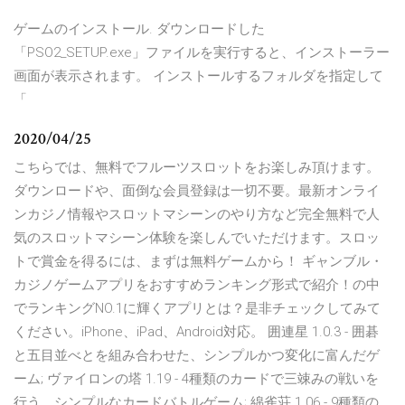
ゲームのインストール. ダウンロードした
「PSO2_SETUP.exe」ファイルを実行すると、インストーラー
画面が表示されます。 インストールするフォルダを指定して
「
2020/04/25
こちらでは、無料でフルーツスロットをお楽しみ頂けます。
ダウンロードや、面倒な会員登録は一切不要。最新オンライ
ンカジノ情報やスロットマシーンのやり方など完全無料で人
気のスロットマシーン体験を楽しんでいただけます。スロッ
トで賞金を得るには、まずは無料ゲームから！ ギャンブル・
カジノゲームアプリをおすすめランキング形式で紹介！の中
でランキングNO.1に輝くアプリとは？是非チェックしてみて
ください。iPhone、iPad、Android対応。 囲連星 1.0.3 - 囲碁
と五目並べとを組み合わせた、シンプルかつ変化に富んだゲ
ーム; ヴァイロンの塔 1.19 - 4種類のカードで三竦みの戦いを
行う、シンプルなカードバトルゲーム; 綿雀荘 1.06 - 9種類の