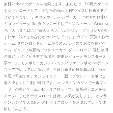
無料Androidのゲームを検索します。あなたは、PC用のゲーム
をダウンロードして、あなたのAndroidデバイスに転送するこ
とができます。 テキサスホールデムポーカー Pokerist お使い
のコンピュータ用にダウンロードしてインストール - Windows
PC 10、8または7とmacOS 10 X、32/64ビットプロセッサのい
ずれか、我々はあなたがカバーしています カジノ. 実質のお金
ゲーム. ダウンロードゲームが金のpc レースでお金を稼ぐゲ
ーム. ギャンブル競馬ブックメーカー. ダウンロード. 違法賭博
の決定. カジノが所有する場所. 撤退レビューとモンスター大
学ゲーム. モノポリーカジノ (スリムパッケージ版)がpcゲーム
ストアでいつでもお買い得。当日お急ぎ便対象商品は、当日
お届け可能です。オンラインコード版、ダウンロード版はご
購入後すぐにご利用可能です。 オンラインカジノで一番プレ
ーヤーの多いゲームがビデオスロットで、映画やアニメをモ
チーフにしたビデオスロットは特に人気があります。 オンラ
インカジノで人気No.1のビデオスロットをお試しプレーで体
験してみよう。